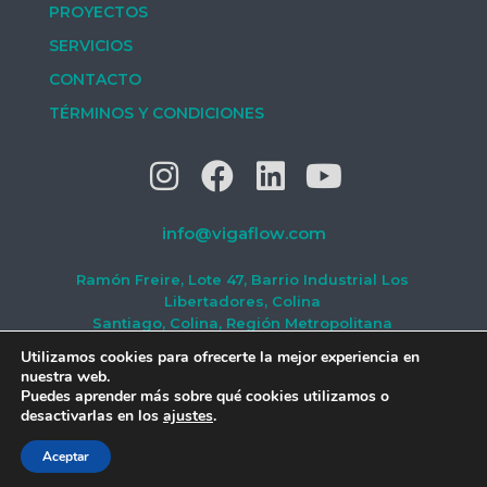
PROYECTOS
SERVICIOS
CONTACTO
TÉRMINOS Y CONDICIONES
info@vigaflow.com
Ramón Freire, Lote 47, Barrio Industrial Los
Libertadores, Colina
Santiago, Colina, Región Metropolitana
#(2) 2797 0350
Utilizamos cookies para ofrecerte la mejor experiencia en
nuestra web.
Puedes aprender más sobre qué cookies utilizamos o
VIGAflow®
y
desalpak®
son marcas registradas de
desactivarlas en los
ajustes
.
Vigaflow S.A.
CONVERSEMOS
Aceptar